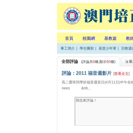
首頁
校園網
基教篇
教
事工簡介
|
學生團契
|
基督少年軍
|
宗教週
全部評論
最
(評論共
0
條,顯示
50
條)
評論：2011 福音週影片
[查看全文]
高二愛班同學於福音週首日(4月11日)中午在校園操場表演
nees &nb...