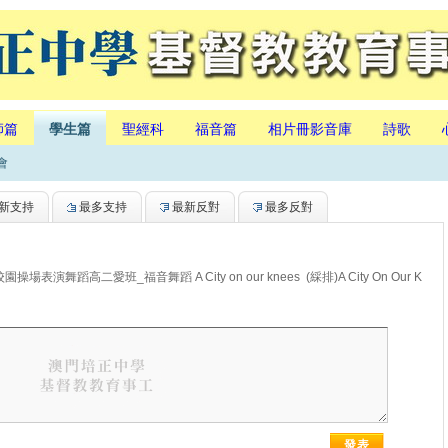
師篇
學生篇
聖經科
福音篇
相片冊影音庫
詩歌
會
新支持
最多支持
最新反對
最多反對
舞蹈高二愛班_福音舞蹈 A City on our knees (綵排)A City On Our K