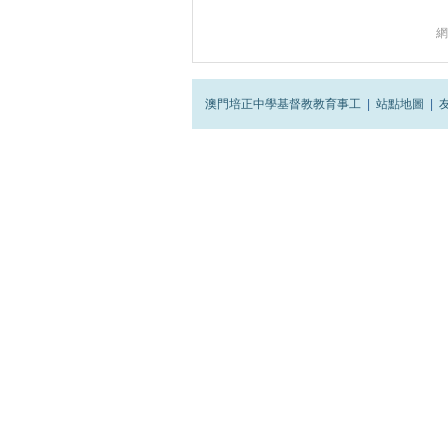
網
澳門培正中學基督教教育事工
|
站點地圖
|