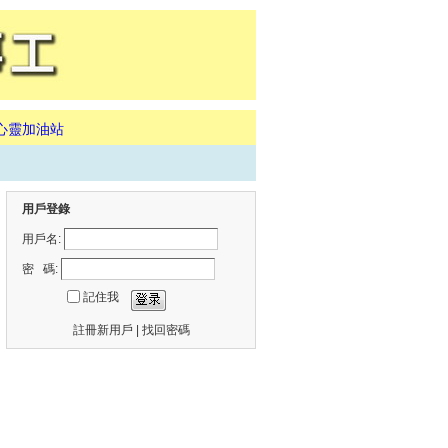
心靈加油站
用戶登錄
用戶名:
密 碼:
記住我
註冊新用戶
|
找回密碼