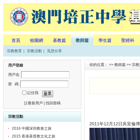
首頁
校園網
基教篇
教師篇
學生篇
聖經科
宗教教育
|
宗教活動
|
見證分享
你的位置： >>
教師篇
>>
宗教
用戶登錄
用戶名:
密 碼:
記住我
註冊新用戶
|
找回密碼
宗教活動
2011年12月12日吳
2016 中國深圳教會之旅
2015 香港基督教文化之旅