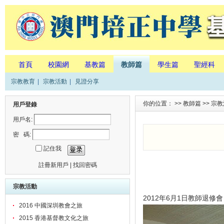
首頁
校園網
基教篇
教師篇
學生篇
聖經科
宗教教育
|
宗教活動
|
見證分享
你的位置： >>
教師篇
>>
宗教
用戶登錄
用戶名:
密 碼:
記住我
註冊新用戶
|
找回密碼
宗教活動
2012年6月1日教師退
2016 中國深圳教會之旅
2015 香港基督教文化之旅