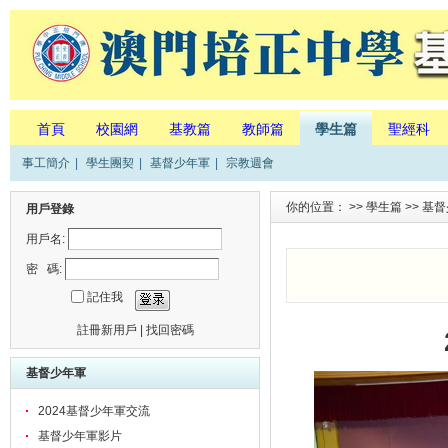
首頁
校園網
基教篇
教師篇
學生篇
聖經科
事工簡介
|
學生團契
|
基督少年軍
|
宗教週會
你的位置： >>
學生篇
>>
基督
用戶登錄
用戶名:
密 碼:
記住我
註冊新用戶
|
找回密碼
基督少年軍
2024基督少年軍交流
基督少年軍影片