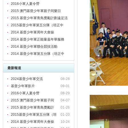
2016小軍人夏令營
2015 澳門基督少年軍親子同樂日
2015 基督少年軍青鳥獎勵計劃遠足活
動日
2015基督少年軍第五分隊（培正中
學）八周年紀念檢閱禮、頒章暨立願禮
2014 基督少年軍周年大會操
2014 基督少年軍正能量嘉年華服務
2014 基督少年軍聯合競技活動
2014 基督少年軍第五分隊（培正中
學）七周年紀念大會操、立願禮暨感恩
最新報道
崇拜
2024基督少年軍交流
08-28
基督少年軍影片
09-01
2016小軍人夏令營
08-29
2015 澳門基督少年軍親子同
04-07
2015 基督少年軍青鳥獎勵計
01-26
2015基督少年軍第五分隊（培
01-20
正
2014 基督少年軍周年大會操
10-24