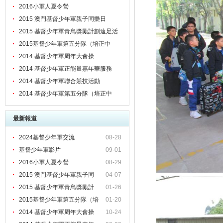
2016小軍人夏令營
2015 澳門基督少年軍親子同樂日
2015 基督少年軍青鳥獎勵計劃遠足活
動日
2015基督少年軍第五分隊（培正中
學）八周年紀念檢閱禮、頒章暨立願禮
2014 基督少年軍周年大會操
2014 基督少年軍正能量嘉年華服務
2014 基督少年軍聯合競技活動
2014 基督少年軍第五分隊（培正中
學）七周年紀念大會操、立願禮暨感恩
最新報道
崇拜
2024基督少年軍交流
08-28
基督少年軍影片
09-01
2016小軍人夏令營
08-29
2015 澳門基督少年軍親子同
04-07
2015 基督少年軍青鳥獎勵計
01-26
2015基督少年軍第五分隊（培
01-20
正
2014 基督少年軍周年大會操
10-24