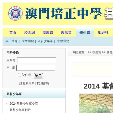
首頁
校園網
基教篇
教師篇
學生篇
聖經科
事工簡介
|
學生團契
|
基督少年軍
|
宗教週會
你的位置： >>
學生篇
>>
基督
用戶登錄
用戶名:
密 碼:
記住我
註冊新用戶
|
找回密碼
2014
基督少年軍
2024基督少年軍交流
基督少年軍影片