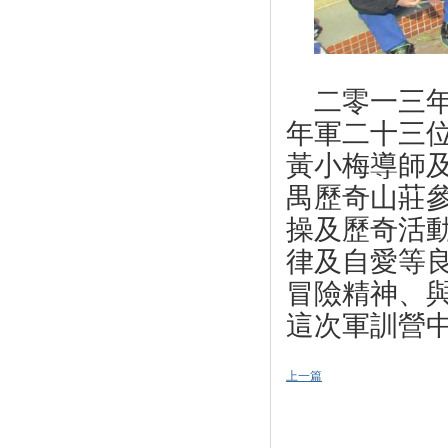
二零一
三
年軍二十三
黃小梅導師
禺
歷奇山莊
操及歷奇活
律及自愛等
冒險精神、
這次軍訓營
上一篇