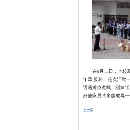
在
9
月
13
日
，本校
年華服務
。是次活動
透過攤位遊戲，訓練隊
好使隊員將來能成為一
上一篇