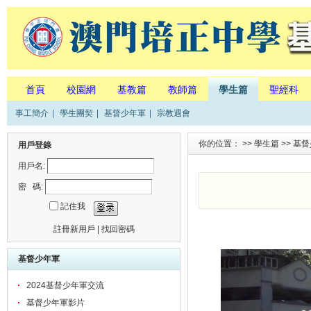
首頁
校園網
基教篇
教師篇
學生篇
聖經科
事工簡介
|
學生團契
|
基督少年軍
|
宗教週會
你的位置： >>
學生篇
>>
基督
用戶登錄
用戶名:
密 碼:
記住我
註冊新用戶
|
找回密碼
基督少年軍
2024基督少年軍交流
基督少年軍影片