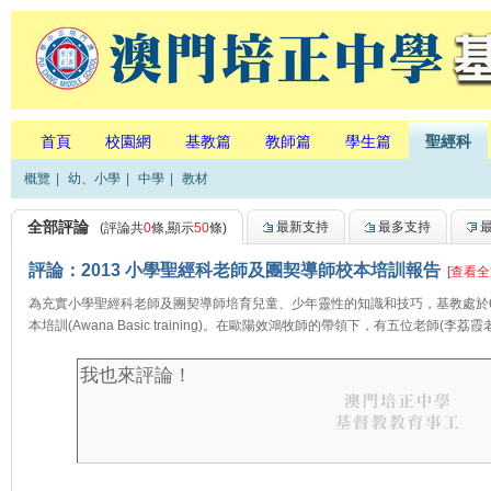
首頁
校園網
基教篇
教師篇
學生篇
聖經科
概覽
|
幼、小學
|
中學
|
教材
全部評論
最新支持
最多支持
(評論共
0
條,顯示
50
條)
評論：2013 小學聖經科老師及團契導師校本培訓報告
[查看全
為充實小學聖經科老師及團契導師培育兒童、少年靈性的知識和技巧，基教處於
本培訓(Awana Basic training)。在歐陽效鴻牧師的帶領下，有五位老師(李荔