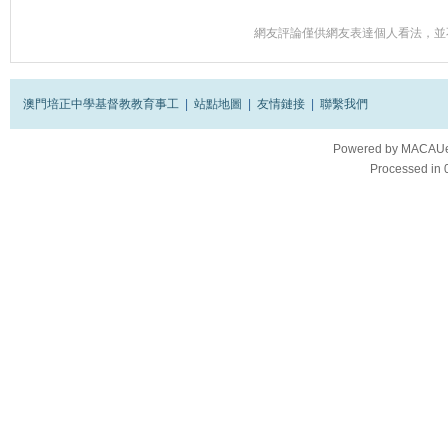
網友評論僅供網友表達個人看法，並
澳門培正中學基督教教育事工
|
站點地圖
|
友情鏈接
|
聯繫我們
Powered by
MACAUes
Processed in 