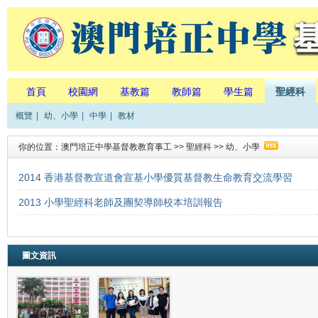
首頁
校園網
基教篇
教師篇
學生篇
聖經科
概覽
|
幼、小學
|
中學
|
教材
你的位置：
澳門培正中學基督教教育事工
>>
聖經科
>>
幼、小學
2014 香港基督教宣道會宣基小學優質基督教生命教育交流學習
2013 小學聖經科老師及團契導師校本培訓報告
圖文資訊