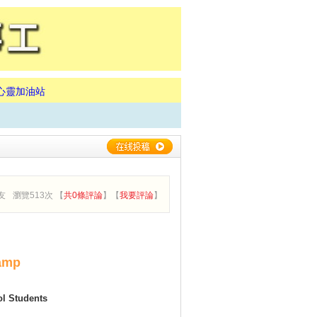
心靈加油站
友
瀏覽513次 【
共0條評論
】【
我要評論
】
amp
chool Students