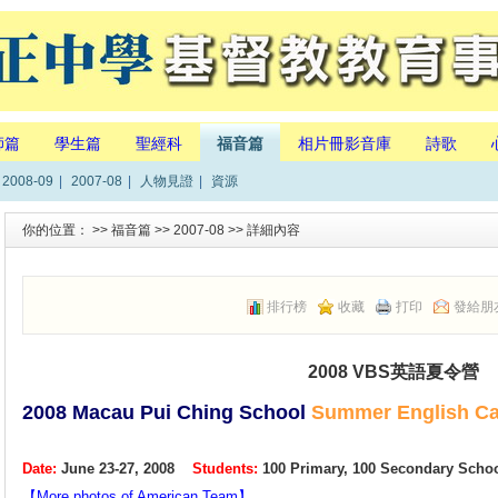
師篇
學生篇
聖經科
福音篇
相片冊影音庫
詩歌
2008-09
|
2007-08
|
人物見證
|
資源
你的位置： >>
福音篇
>>
2007-08
>> 詳細內容
排行榜
收藏
打印
發給朋
2008 VBS英語夏令營
2008 Macau Pui Ching School
Summer
English C
Date:
June
23-27, 2008
Students
:
100
Primary, 100 Secondary S
【More photos of American Team】