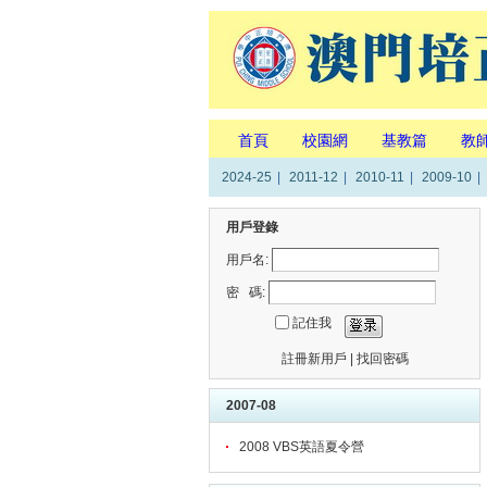
首頁
校園網
基教篇
教
2024-25
|
2011-12
|
2010-11
|
2009-10
|
用戶登錄
用戶名:
密 碼:
記住我
註冊新用戶
|
找回密碼
2007-08
2008 VBS英語夏令營