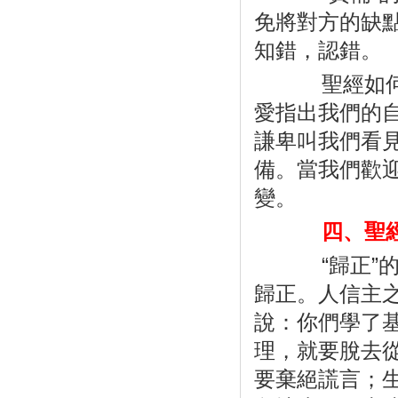
免將對方的缺
知錯，認錯。
聖經如何
愛指出我們的
謙卑叫我們看
備。當我們歡
變。
四、聖經
“
歸正
”
歸正。人信主
說：你們學了
理，就要脫去
要棄絕謊言；