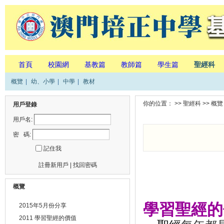
首頁
校園網
基教篇
教師篇
學生篇
聖經科
概覽
|
幼、小學
|
中學
|
教材
你的位置： >>
聖經科
>>
概覽
用戶登錄
用戶名:
密 碼:
記住我
註冊新用戶
|
找回密碼
概覽
學習聖經的
2015年5月份分享
2011 學習聖經的價值