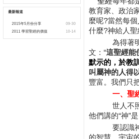
聖經
每年都
教育家、政治
最新報道
麼呢
?
當然每個
2015年5月份分享
09-30
什麼
?
神給人聖
2011 學習聖經的價值
10-14
為得著明確
文：
“
這聖經能
默示的，於教
叫屬神的人得
豐富。我們只
一、聖經
世人不照聖
他們講的
“
神
”
是
要認識神，
的智慧、宇宙