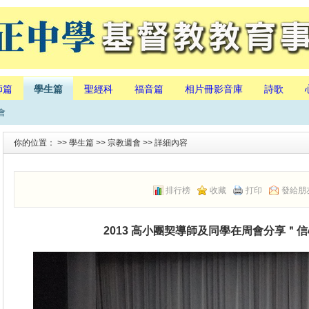
師篇
學生篇
聖經科
福音篇
相片冊影音庫
詩歌
會
你的位置： >>
學生篇
>>
宗教週會
>> 詳細內容
排行榜
收藏
打印
發給朋
2013 高小團契導師及同學在周會分享＂