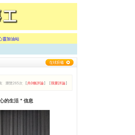
心靈加油站
友
瀏覽265次 【
共0條評論
】【
我要評論
】
信心的生活＂信息