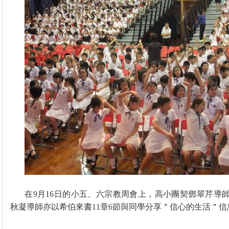
在
9
月
16
日
的小五、六宗教周會上，高小團契鄧翠芹導
秋凝導師亦以希伯來書
11
章
6
節與同學分享＂信心的生活＂信