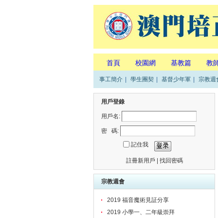
首頁
校園網
基教篇
教
事工簡介
|
學生團契
|
基督少年軍
|
宗教週
用戶登錄
用戶名:
密 碼:
記住我
註冊新用戶
|
找回密碼
宗教週會
2019 福音魔術見証分享
2019 小學一、二年級崇拜