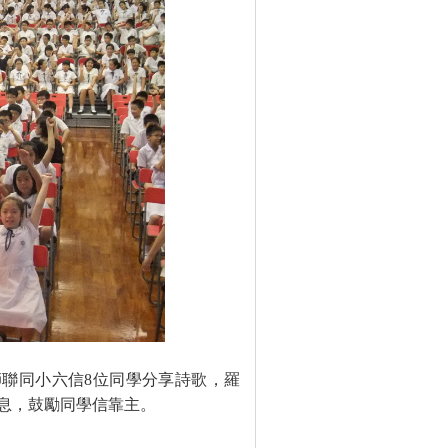
師聯同小六信
8
位同學分享詩歌，羅
息，鼓勵同學信靠主。