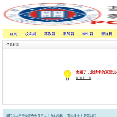
首頁
校園網
基教篇
教師篇
學生篇
聖經科
信息提示
出錯了，您請求的頁面沒
返回上一頁
澳門培正中學基督教教育事工
|
站點地圖
|
友情鏈接
|
聯繫我們