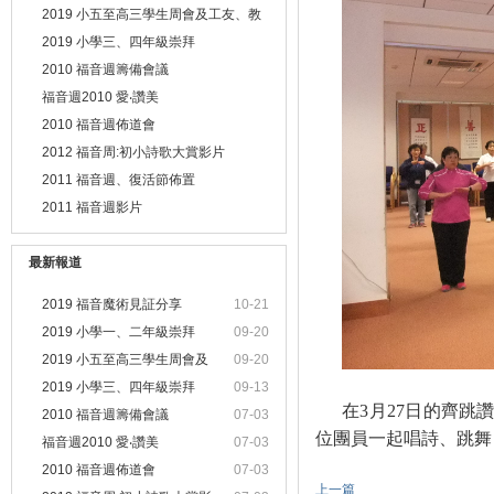
2019 小五至高三學生周會及工友、教
職員靈修會
2019 小學三、四年級崇拜
2010 福音週籌備會議
福音週2010 愛‧讚美
2010 福音週佈道會
2012 福音周:初小詩歌大賞影片
2011 福音週、復活節佈置
2011 福音週影片
最新報道
2019 福音魔術見証分享
10-21
2019 小學一、二年級崇拜
09-20
2019 小五至高三學生周會及
09-20
2019 小學三、四年級崇拜
09-13
在
3
月
27
日
的齊跳
2010 福音週籌備會議
07-03
位團員一起唱詩、跳舞
福音週2010 愛‧讚美
07-03
2010 福音週佈道會
07-03
上一篇