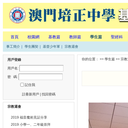
首頁
校園網
基教篇
教師篇
學生篇
聖經科
事工簡介
|
學生團契
|
基督少年軍
|
宗教週會
你的位置： >>
學生篇
>>
宗教
用戶登錄
用戶名:
密 碼:
記住我
註冊新用戶
|
找回密碼
宗教週會
2019 福音魔術見証分享
2019 小學一、二年級崇拜