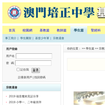
首頁
校園網
基教篇
教師篇
學生篇
聖經科
事工簡介
|
學生團契
|
基督少年軍
|
宗教週會
你的位置： >>
學生篇
>>
宗教
用戶登錄
用戶名:
密 碼:
記住我
註冊新用戶
|
找回密碼
宗教週會
2019 福音魔術見証分享
2019 小學一、二年級崇拜