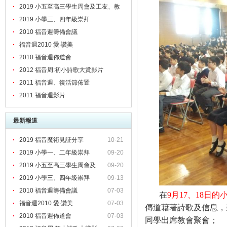
2019 小五至高三學生周會及工友、教
職員靈修會
2019 小學三、四年級崇拜
2010 福音週籌備會議
福音週2010 愛‧讚美
2010 福音週佈道會
2012 福音周:初小詩歌大賞影片
2011 福音週、復活節佈置
2011 福音週影片
最新報道
2019 福音魔術見証分享
10-21
2019 小學一、二年級崇拜
09-20
2019 小五至高三學生周會及
09-20
2019 小學三、四年級崇拜
09-13
2010 福音週籌備會議
07-03
在
9
月
17
、
18
日的
福音週2010 愛‧讚美
07-03
傳道藉著詩歌及信息，
2010 福音週佈道會
07-03
同學出席教會聚會；