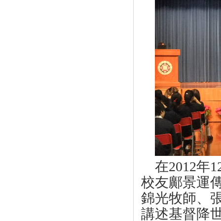
在2012年
1
校友鄺景運
錦光牧師、
講述基督降