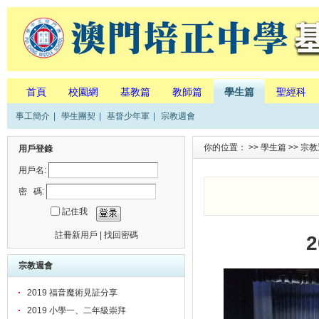
首頁
校園網
基教篇
教師篇
學生篇
聖經科
事工簡介
|
學生團契
|
基督少年軍
|
宗教週會
你的位置： >>
學生篇
>>
宗教
用戶登錄
用戶名:
密 碼:
記住我
註冊新用戶
|
找回密碼
宗教週會
2019 福音魔術見証分享
2019 小學一、二年級崇拜