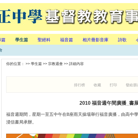
師篇
學生篇
聖經科
福音篇
相片冊影音庫
詩歌
會
你的位置： >>
學生篇
>>
宗教週會
>> 詳細內容
排行榜
收藏
打印
發給朋
2010 福音週午間廣播_書
福音週期間，星期一至五中午在B座雨天操場舉行福音廣播，由高中
浸信書局承辦。