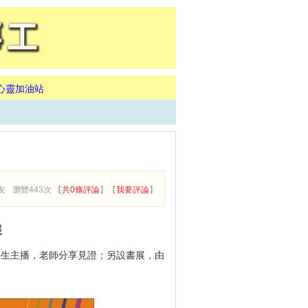
心靈加油站
友
瀏覽443次 【
共0條評論
】【
我要評論
】
展
學生主播，老師分享見證；另設書展，由