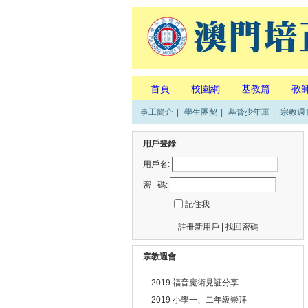
首頁
校園網
基教篇
教
事工簡介
|
學生團契
|
基督少年軍
|
宗教週
用戶登錄
用戶名:
密 碼:
記住我
註冊新用戶
|
找回密碼
宗教週會
2019 福音魔術見証分享
2019 小學一、二年級崇拜