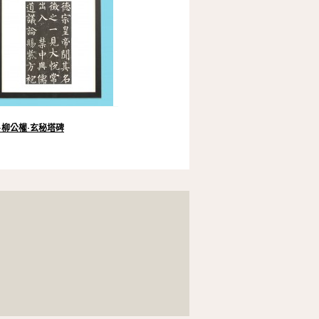
·柳公權·玄秘塔碑