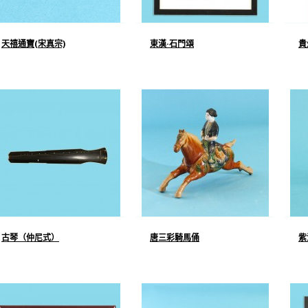
天禧通寶(宋真宗)
東漢·石門頌
貴
古琴（仲尼式）
唐三彩騎馬俑
紫