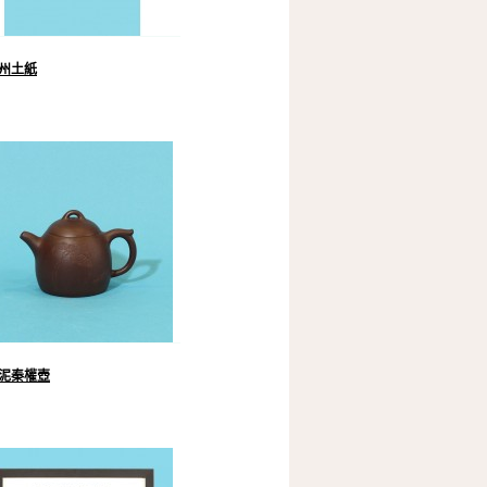
州土紙
泥秦權壺