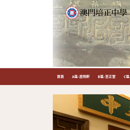
首頁
A區-居明軒
B區-至正堂
C區