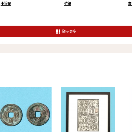
小狼尾
竹筆
青
顯示更多