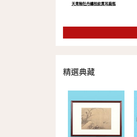
天青釉牡丹纏枝紋貫耳扁瓶
精選典藏