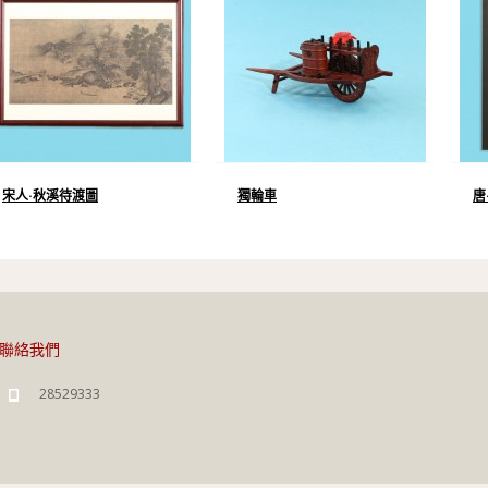
宋人·秋溪待渡圖
獨輪車
唐
聯絡我們
28529333