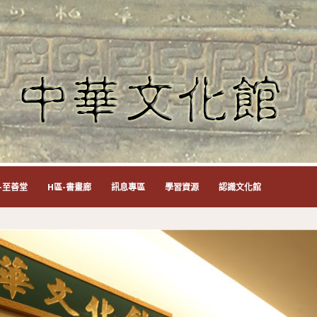
-至善堂
H區-書畫廊
訊息專區
學習資源
認識文化館