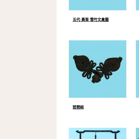
五代·黃筌·雪竹文禽圖
琵琶結