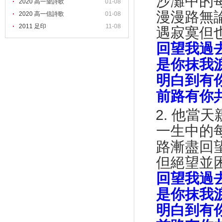
沙灘中的每
2020 高一望詩歌
01-08
漫漫路無論
2020 高一信詩歌
01-08
2011 足印
11-08
遇寂寞但也
回望我過
是你抹我淚
明白到有你
前路有你共
2.
他當天
一生中的每
路漸盡回望
但絕望並困
回望我過
是你抹我淚
明白到有你