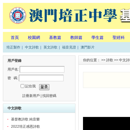
首頁
校園網
基教篇
教師篇
學生篇
聖經科
培正製作
|
中文詩歌
|
英文詩歌
|
福音見證
|
澳門影片
你的位置： >>
詩歌
>>
中文詩
用戶登錄
用戶名:
密 碼:
記住我
註冊新用戶
|
找回密碼
中文詩歌
基督教詩歌 純音樂
2022培正感恩詩歌