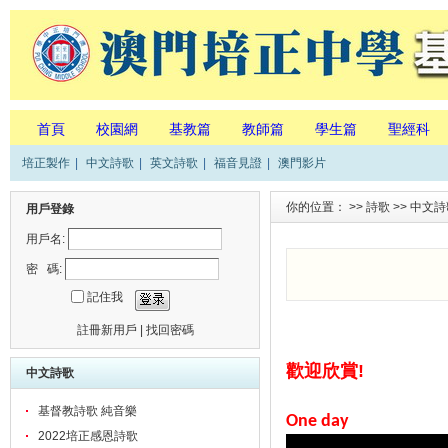
首頁
校園網
基教篇
教師篇
學生篇
聖經科
培正製作
|
中文詩歌
|
英文詩歌
|
福音見證
|
澳門影片
你的位置： >>
詩歌
>>
中文詩
用戶登錄
用戶名:
密 碼:
記住我
註冊新用戶
|
找回密碼
歡迎欣賞!
中文詩歌
基督教詩歌 純音樂
One day
2022培正感恩詩歌