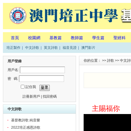
首頁
校園網
基教篇
教師篇
學生篇
聖經科
培正製作
|
中文詩歌
|
英文詩歌
|
福音見證
|
澳門影片
你的位置： >>
詩歌
>>
中文詩
用戶登錄
用戶名:
密 碼:
記住我
註冊新用戶
|
找回密碼
主賜福你
中文詩歌
基督教詩歌 純音樂
2022培正感恩詩歌