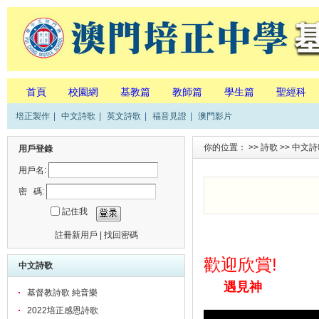
首頁
校園網
基教篇
教師篇
學生篇
聖經科
培正製作
|
中文詩歌
|
英文詩歌
|
福音見證
|
澳門影片
你的位置： >>
詩歌
>>
中文詩
用戶登錄
用戶名:
密 碼:
記住我
註冊新用戶
|
找回密碼
歡迎欣賞!
中文詩歌
遇見神
基督教詩歌 純音樂
2022培正感恩詩歌