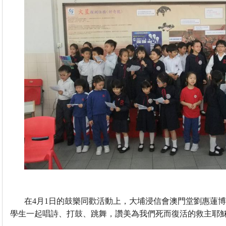
在
4
月
1
日
的鼓樂同歡活動上，大埔浸信會澳門堂劉惠蓮
學生一起唱詩、打鼓、跳舞，讚美為我們死而復活的救主耶