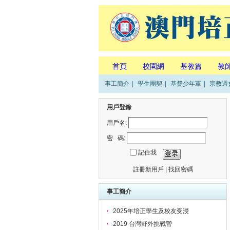
首頁
校園網
基教篇
教
事工簡介
|
學生團契
|
基督少年軍
|
宗教週
用戶登錄
用戶名:
密 碼:
記住我
註冊新用戶
|
找回密碼
事工簡介
2025年培正學生及校友受浸
2019 台灣野外挑戰營