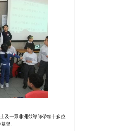
博士及一眾非洲鼓導師帶領十多位
穌基督。