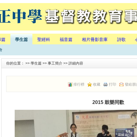
師篇
學生篇
聖經科
福音篇
相片冊影音庫
詩歌
會
你的位置： >>
學生篇
>>
事工簡介
>> 詳細內容
排行榜
收藏
打印
發給朋
2015 鼓樂同歡