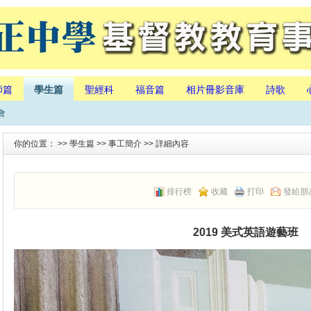
師篇
學生篇
聖經科
福音篇
相片冊影音庫
詩歌
會
你的位置： >>
學生篇
>>
事工簡介
>> 詳細內容
排行榜
收藏
打印
發給朋
2019 美式英語遊藝班