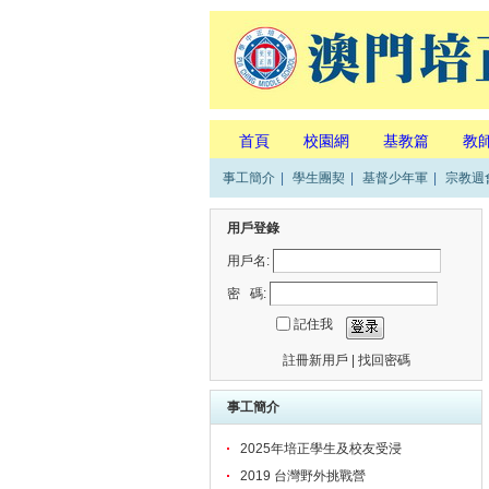
首頁
校園網
基教篇
教
事工簡介
|
學生團契
|
基督少年軍
|
宗教週
用戶登錄
用戶名:
密 碼:
記住我
註冊新用戶
|
找回密碼
事工簡介
2025年培正學生及校友受浸
2019 台灣野外挑戰營