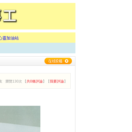
心靈加油站
友
瀏覽130次 【
共0條評論
】【
我要評論
】