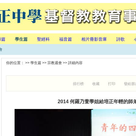
師篇
學生篇
聖經科
福音篇
相片冊影音庫
詩歌
會
你的位置： >>
學生篇
>>
宗教週會
>> 詳細內容
排行榜
收藏
打印
發給朋
2014 何羅乃萱學姐給培正年輕的師