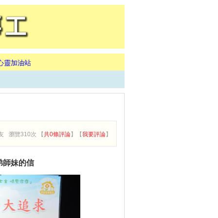
心靈加油站
友
瀏覽310次 【
共0條評論
】【
我要評論
】
弟師妹的信