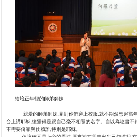
給培正年輕的師弟師妹：
親愛的師弟師妹
,
見到你們穿上校服
,
就不期然想起當
台上講耶穌
,
總覺得是跟自己毫不相關的名字。自以為唸書不
不需要倚靠與仗賴誰
,
特別是耶穌。
但這確不是上帝的看法
,
原來祂在我未出生已知道我
,