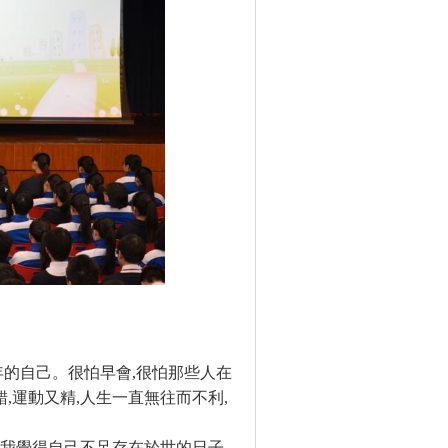
年的自己。很怕早會
,
很怕那些人在
錯
,
運動又精
,
人生一直無往而不利
,
在我覺得自己不足存在於世的日子
,