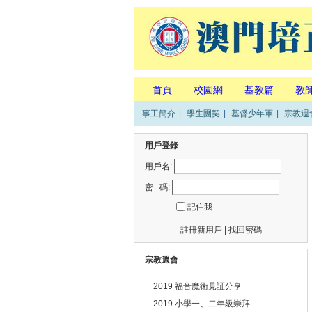
首頁
校園網
基教篇
教
事工簡介
|
學生團契
|
基督少年軍
|
宗教週
用戶登錄
用戶名:
密 碼:
記住我
註冊新用戶
|
找回密碼
宗教週會
2019 福音魔術見証分享
2019 小學一、二年級崇拜