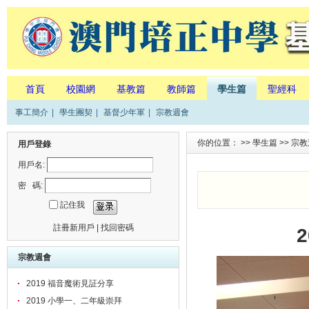
首頁
校園網
基教篇
教師篇
學生篇
聖經科
事工簡介
|
學生團契
|
基督少年軍
|
宗教週會
你的位置： >>
學生篇
>>
宗教
用戶登錄
用戶名:
密 碼:
記住我
註冊新用戶
|
找回密碼
宗教週會
2019 福音魔術見証分享
2019 小學一、二年級崇拜