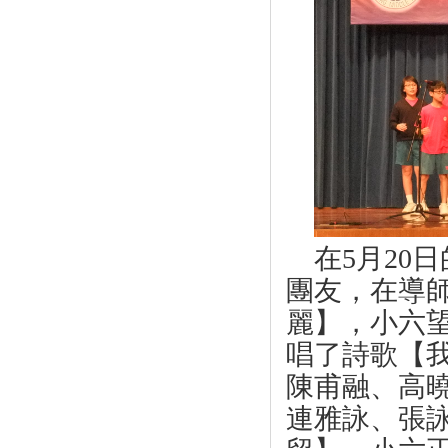
在
5
月
20
日
團友，在導
麗】，小六
唱了詩歌【
陳甫融、高
連雅詠、張