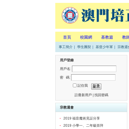
首頁
校園網
基教篇
教
事工簡介
|
學生團契
|
基督少年軍
|
宗教週
用戶登錄
用戶名:
密 碼:
記住我
註冊新用戶
|
找回密碼
宗教週會
2019 福音魔術見証分享
2019 小學一、二年級崇拜