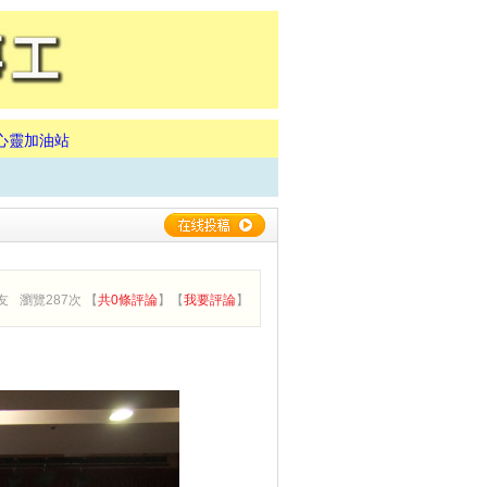
心靈加油站
友
瀏覽287次 【
共0條評論
】【
我要評論
】