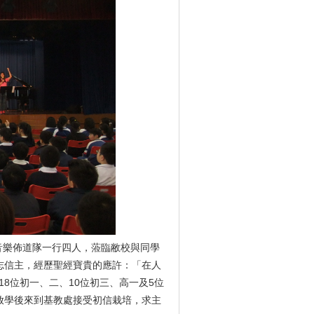
園音樂佈道隊一行四人，蒞臨敝校與同學
志信主，經歷聖經寶貴的應許：「在人
18位初一、二、10位初三、高一及5位
放學後來到基教處接受初信栽培，求主