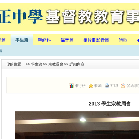
師篇
學生篇
聖經科
福音篇
相片冊影音庫
詩歌
會
你的位置： >>
學生篇
>>
宗教週會
>> 詳細內容
排行榜
收藏
打印
發給朋
2013 學生宗教周會