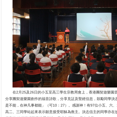
在2月25及26日的小五至高三學生宗教周會上，香港團契遊樂
分享團契遊樂園創作的福音詩歌，分享見証及聖經信息，鼓勵同學決
是不能，在神凡事都能」（可10：27）。感謝神！有97位小五、六、
高二、三同學站起來表示願意接受耶穌為救主。決志信主的同學亦在