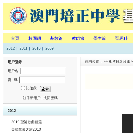
首頁
校園網
基教篇
教師篇
學生篇
聖經科
2012
|
2011
|
2010
|
2009
你的位置： >>
相片冊影音庫
>
用戶登錄
用戶名:
密 碼:
記住我
註冊新用戶
|
找回密碼
2012
2019 聖誕歌曲精選
美國教會之旅2013