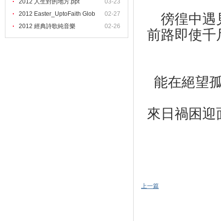
2012 人生對的地方.ppt
03-23
2012 Easter_UptoFaith Glob
02-27
徬徨中遇
2012 經典詩歌純音樂
02-26
前路即使千
能在絕望
來日禍困迎
（年
上一篇