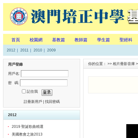
首頁
校園網
基教篇
教師篇
學生篇
聖經科
2012
|
2011
|
2010
|
2009
你的位置： >>
相片冊影音庫
>
用戶登錄
用戶名:
密 碼:
記住我
註冊新用戶
|
找回密碼
2012
2019 聖誕歌曲精選
美國教會之旅2013