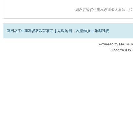
網友評論僅供網友表達個人看法，並
澳門培正中學基督教教育事工
|
站點地圖
|
友情鏈接
|
聯繫我們
Powered by
MACAUes
Processed in 