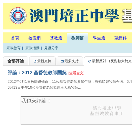
首頁
校園網
基教篇
教師篇
學生篇
聖經科
宗教教育
|
宗教活動
|
見證分享
全部評論
最新支持
最多支持
最新反對
（反對數大於支
評論：2012 基督徒教師團契
[查看全文]
2012年6月1日教師退修會，11位基督徒老師參加午膳，與蘇穎智牧師合照。6月2日
6月13日中午10位基督徒老師歡送王大為牧師...