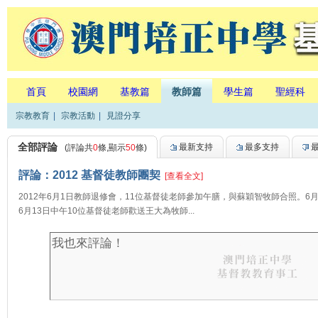
首頁
校園網
基教篇
教師篇
學生篇
聖經科
宗教教育
|
宗教活動
|
見證分享
全部評論
最新支持
最多支持
(評論共
0
條,顯示
50
條)
評論：2012 基督徒教師團契
[查看全文]
2012年6月1日教師退修會，11位基督徒老師參加午膳，與蘇穎智牧師合照。6月2日
6月13日中午10位基督徒老師歡送王大為牧師...