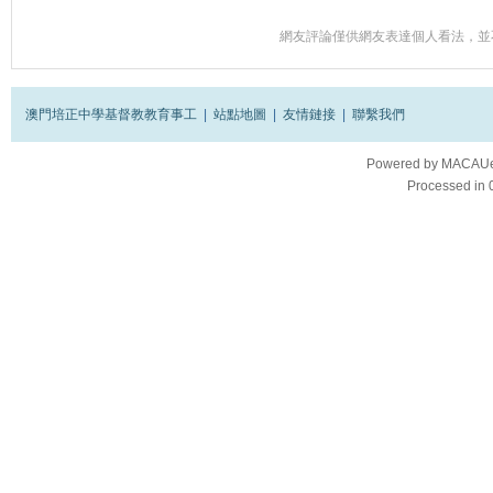
網友評論僅供網友表達個人看法，並
澳門培正中學基督教教育事工
|
站點地圖
|
友情鏈接
|
聯繫我們
Powered by
MACAUes
Processed in 