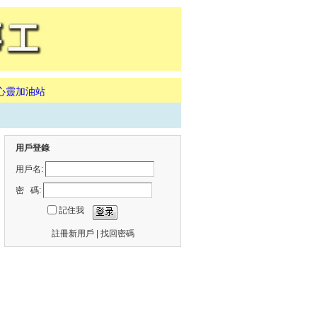
心靈加油站
用戶登錄
用戶名:
密 碼:
記住我
註冊新用戶
|
找回密碼