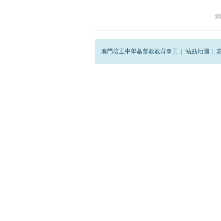
網
澳門培正中學基督教教育事工
|
站點地圖
|