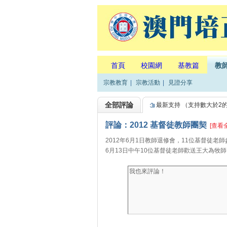
首頁
校園網
基教篇
教
宗教教育
|
宗教活動
|
見證分享
全部評論
最新支持
（支持數大於2
評論：2012 基督徒教師團契
[查看
2012年6月1日教師退修會，11位基督徒老師
6月13日中午10位基督徒老師歡送王大為牧師..