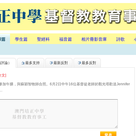
師篇
學生篇
聖經科
福音篇
相片冊影音庫
詩歌
的評論）
最多支持
最新反對
最多反對
全文]
參加午膳，與蘇穎智牧師合照。6月2日中午16位基督徒老師於觀光塔歡送Jennifer
.