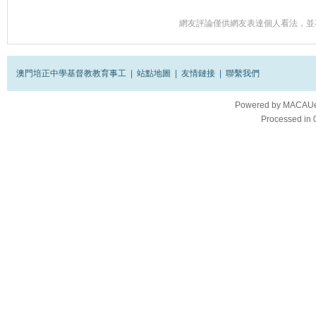
網友評論僅供網友表達個人看法，並
澳門培正中學基督教教育事工
|
站點地圖
|
友情鏈接
|
聯繫我們
Powered by
MACAUes
Processed in 