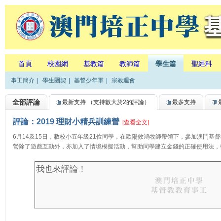
首頁
校園網
基教篇
教師篇
學生篇
聖經科
事工簡介
|
學生團契
|
基督少年軍
|
宗教週會
全部評論
最新支持
（支持數大於2的評論）
最多支持
評論：2019 理財小精兵訓練營
[查看全文]
6月14及15日，敝校小五年級21位同學，在歐陽效鴻牧師帶領下，參加澳門基
營除了遊戲互動外，亦加入了情境模擬活動，幫助同學建立金錢的正確使用法，從