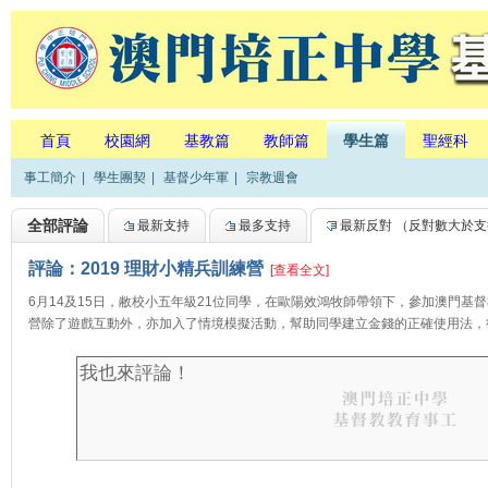
首頁
校園網
基教篇
教師篇
學生篇
聖經科
事工簡介
|
學生團契
|
基督少年軍
|
宗教週會
全部評論
最新支持
最多支持
最新反對
（反對數大於支
評論：2019 理財小精兵訓練營
[查看全文]
6月14及15日，敝校小五年級21位同學，在歐陽效鴻牧師帶領下，參加澳門基
營除了遊戲互動外，亦加入了情境模擬活動，幫助同學建立金錢的正確使用法，從