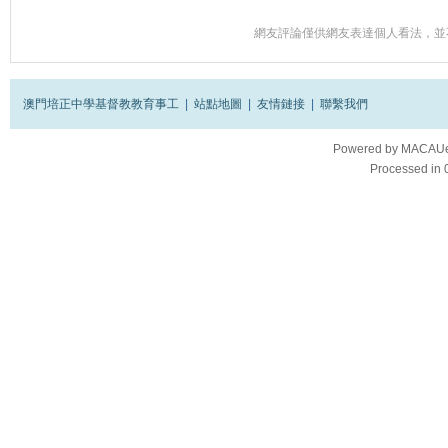
網友評論僅供網友表達個人看法，並
澳門培正中學基督教教育事工
|
站點地圖
|
友情鏈接
|
聯繫我們
Powered by
MACAUes
Processed in 