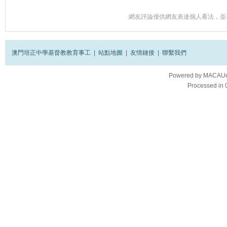
網友評論僅供網友表達個人看法，並
澳門培正中學基督教教育事工
|
站點地圖
|
友情鏈接
|
聯繫我們
Powered by
MACAUes
Processed in 