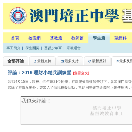
首頁
校園網
基教篇
教師篇
學生篇
聖經科
事工簡介
|
學生團契
|
基督少年軍
|
宗教週會
全部評論
最新支持
最多支持
最新反對
最多反
評論：2019 理財小精兵訓練營
[查看全文]
6月14及15日，敝校小五年級21位同學，在歐陽效鴻牧師帶領下，參加澳門基
營除了遊戲互動外，亦加入了情境模擬活動，幫助同學建立金錢的正確使用法，從