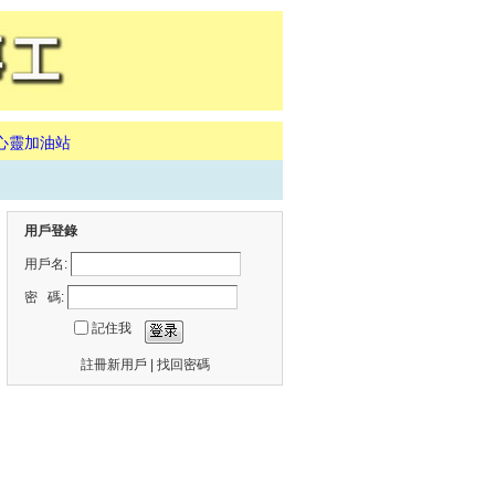
心靈加油站
用戶登錄
用戶名:
密 碼:
記住我
註冊新用戶
|
找回密碼