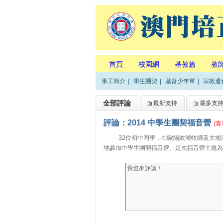
首頁
校園網
基教篇
教
事工簡介
|
學生團契
|
基督少年軍
|
宗教週
全部評論
最新支持
最多支
評論：2014 中學生團契福音營
[查
32位初中同學，在歐陽效鴻牧師及大埔浸信
地參加中學生團契福音營。是次福音營主題為「