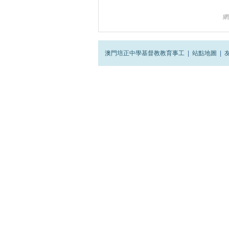
網
澳門培正中學基督教教育事工
|
站點地圖
|