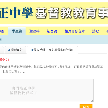
師篇
學生篇
聖經科
福音篇
相片冊影音庫
詩歌
會
持
最新反對
最多反對
（反對數最多的評論）
看全文]
會澳門堂劉惠蓮博士、郭家駿校友帶領下，於6月16、17日往路環飛鷹培訓基
世界盃大戰」。...