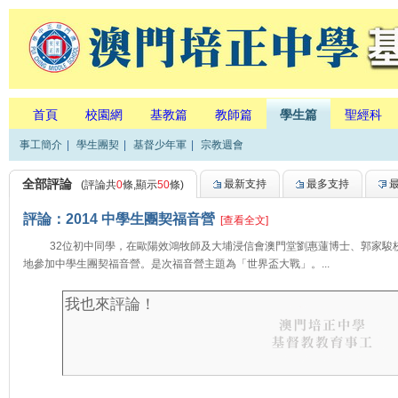
首頁
校園網
基教篇
教師篇
學生篇
聖經科
事工簡介
|
學生團契
|
基督少年軍
|
宗教週會
全部評論
最新支持
最多支持
(評論共
0
條,顯示
50
條)
評論：2014 中學生團契福音營
[查看全文]
32位初中同學，在歐陽效鴻牧師及大埔浸信會澳門堂劉惠蓮博士、郭家駿校友
地參加中學生團契福音營。是次福音營主題為「世界盃大戰」。...