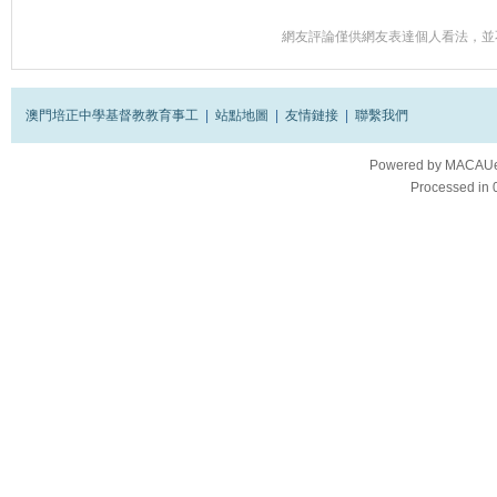
網友評論僅供網友表達個人看法，並
澳門培正中學基督教教育事工
|
站點地圖
|
友情鏈接
|
聯繫我們
Powered by
MACAUes
Processed in 