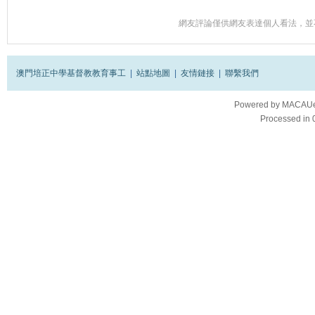
網友評論僅供網友表達個人看法，並
澳門培正中學基督教教育事工
|
站點地圖
|
友情鏈接
|
聯繫我們
Powered by
MACAUes
Processed in 