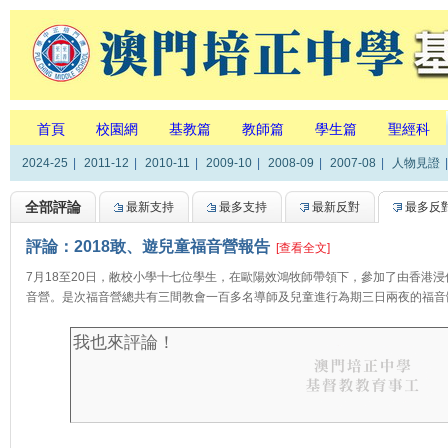
首頁
校園網
基教篇
教師篇
學生篇
聖經科
2024-25
|
2011-12
|
2010-11
|
2009-10
|
2008-09
|
2007-08
|
人物見證
|
全部評論
最新支持
最多支持
最新反對
最多反
評論：2018敢、遊兒童福音營報告
[查看全文]
7月18至20日，敝校小學十七位學生，在歐陽效鴻牧師帶領下，參加了由香港
音營。是次福音營總共有三間教會一百多名導師及兒童進行為期三日兩夜的福音體