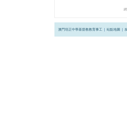
網
澳門培正中學基督教教育事工
|
站點地圖
|