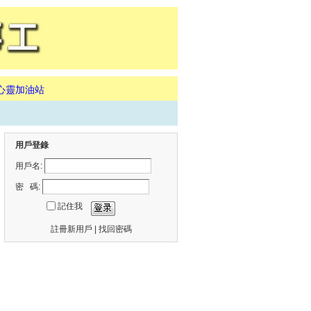
心靈加油站
用戶登錄
用戶名:
密 碼:
記住我
註冊新用戶
|
找回密碼