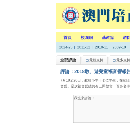
首頁
校園網
基教篇
教
2024-25
|
2011-12
|
2010-11
|
2009-10
|
全部評論
最新支持
最多支
評論：2018敢、遊兒童福音營報
7月18至20日，敝校小學十七位學生，在
音營。是次福音營總共有三間教會一百多名導