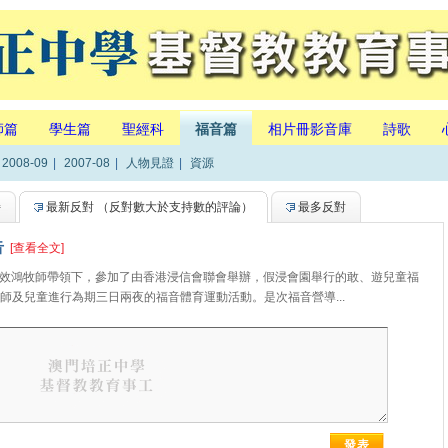
師篇
學生篇
聖經科
福音篇
相片冊影音庫
詩歌
2008-09
|
2007-08
|
人物見證
|
資源
持
最新反對
（反對數大於支持數的評論）
最多反對
告
[查看全文]
歐陽效鴻牧師帶領下，參加了由香港浸信會聯會舉辦，假浸會園舉行的敢、遊兒童福
師及兒童進行為期三日兩夜的福音體育運動活動。是次福音營導...