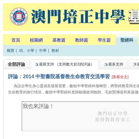
首頁
校園網
基教篇
教師篇
學生篇
聖經科
概覽
|
幼、小學
|
中學
|
教材
全部評論
最新支持
（支持數大於2的評論）
最多支持
評論：2014 中聖書院基督教生命教育交流學習
[查看全文]
為設合學生身心靈成長發展需要，敝校中學聖經科擬轉型，將聖經教育與生命
生命教育的推行情況，敝校中學聖經科老師歐陽效鴻牧師、毛劍賢傳道和黃嘉儀傳道