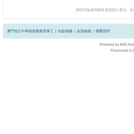
網友評論僅供網友表達個人看法，並
澳門培正中學基督教教育事工
|
站點地圖
|
友情鏈接
|
聯繫我們
Powered by
MACAUes
Processed in 