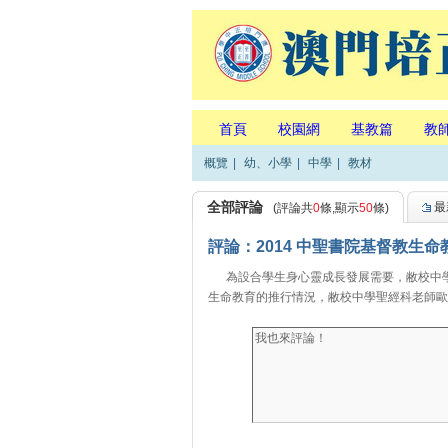
首頁
校園網
基教篇
教
概覽
|
幼、小學
|
中學
|
教材
全部評論
最
(評論共
0
條,顯示
50
條)
評論：2014 中聖書院基督教生
為設合學生身心靈成長發展需要，敝校中學
生命教育的推行情況，敝校中學聖經科老師歐陽