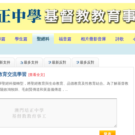
師篇
學生篇
聖經科
福音篇
相片冊影音庫
詩歌
新支持
最多支持
最新反對
最多反對
命教育交流學習
[查看全文]
聖經科擬轉型，將聖經教育與生命教育、品德教育及性教育結合。為了解基督教
效鴻牧師、毛劍賢傳道和黃嘉儀傳道，...