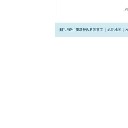
網
澳門培正中學基督教教育事工
|
站點地圖
|