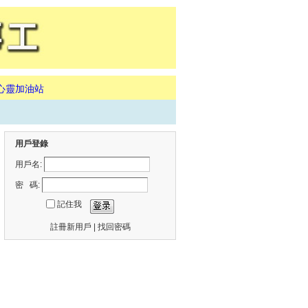
心靈加油站
用戶登錄
用戶名:
密 碼:
記住我
註冊新用戶
|
找回密碼