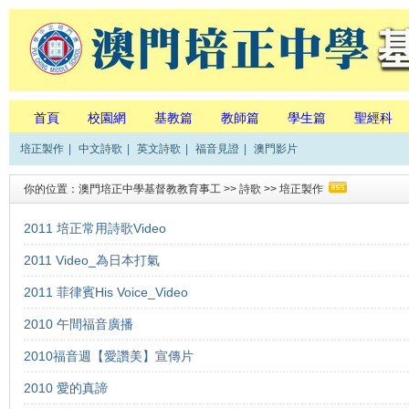
首頁
校園網
基教篇
教師篇
學生篇
聖經科
培正製作
|
中文詩歌
|
英文詩歌
|
福音見證
|
澳門影片
你的位置：
澳門培正中學基督教教育事工
>>
詩歌
>>
培正製作
2011 培正常用詩歌Video
2011 Video_為日本打氣
2011 菲律賓His Voice_Video
2010 午間福音廣播
2010福音週【愛讚美】宣傳片
2010 愛的真諦