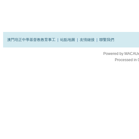
澳門培正中學基督教教育事工
|
站點地圖
|
友情鏈接
|
聯繫我們
Powered by
MACAUes
Processed in 