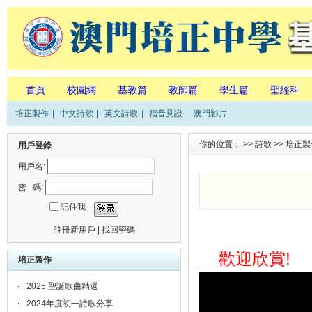
首頁
校園網
基教篇
教師篇
學生篇
聖經科
培正製作
|
中文詩歌
|
英文詩歌
|
福音見證
|
澳門影片
你的位置： >>
詩歌
>>
培正製
用戶登錄
用戶名:
密 碼:
記住我
註冊新用戶
|
找回密碼
!
歡迎欣賞
培正製作
2025 聖誕歌曲精選
2024年度初一詩歌分享