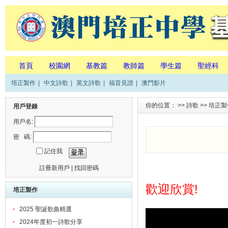
首頁
校園網
基教篇
教師篇
學生篇
聖經科
培正製作
|
中文詩歌
|
英文詩歌
|
福音見證
|
澳門影片
你的位置： >>
詩歌
>>
培正製
用戶登錄
用戶名:
密 碼:
記住我
註冊新用戶
|
找回密碼
歡迎欣賞!
培正製作
2025 聖誕歌曲精選
2024年度初一詩歌分享