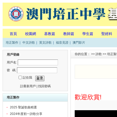
首頁
校園網
基教篇
教師篇
學生篇
聖經科
培正製作
|
中文詩歌
|
英文詩歌
|
福音見證
|
澳門影片
你的位置： >>
詩歌
>>
培正製
用戶登錄
用戶名:
密 碼:
記住我
註冊新用戶
|
找回密碼
歡迎欣賞!
培正製作
2025 聖誕歌曲精選
2024年度初一詩歌分享