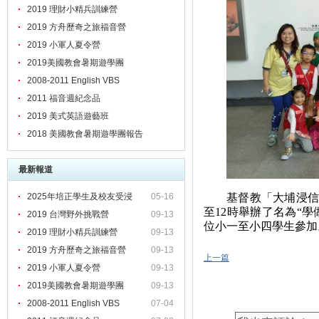
2019 理財小精兵訓練營
2019 方舟歷奇之旅福音營
2019 小軍人夏令營
2019美國教會暑期遊學團
2008-2011 English VBS
2011 福音週紀念品
2019 美式英語遊藝班
2018 美國教會暑期遊學團報告
最新報道
2025年培正學生及校友受浸
05-16
基督教「大埔浸信
至
12
時舉辦了名為“學
2019 台灣野外挑戰營
09-13
位小一至小四學生參加
2019 理財小精兵訓練營
09-13
2019 方舟歷奇之旅福音營
09-13
上一篇
2019 小軍人夏令營
09-13
2019美國教會暑期遊學團
09-13
2008-2011 English VBS
07-04