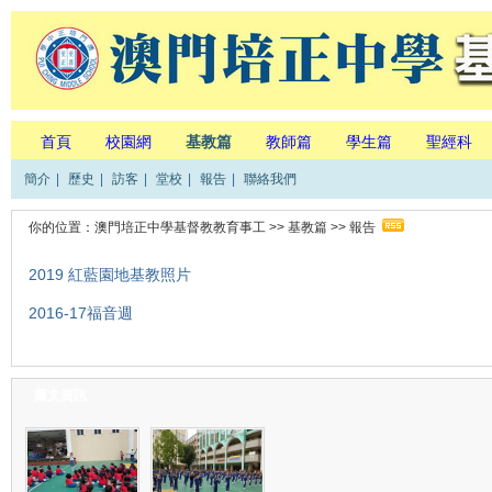
首頁
校園網
基教篇
教師篇
學生篇
聖經科
簡介
|
歷史
|
訪客
|
堂校
|
報告
|
聯絡我們
你的位置：
澳門培正中學基督教教育事工
>>
基教篇
>>
報告
2019 紅藍園地基教照片
2016-17福音週
圖文資訊