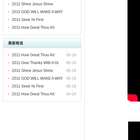
rt
2011 Shine Jesus Shine
2011 GOD WILL MAKE A WAY
2011 Seek Ye First
2011 How Great Thou Art
最新報道
2011 How Great Thou Art
06-18
2011 Give Thanks With A Gr
06-18
2011 Shine Jesus Shine
06-18
2011 GOD WILL MAKE A WAY
06-18
2011 Seek Ye First
06-18
2011 How Great Thou Art
04-24