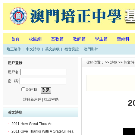
首頁
校園網
基教篇
教師篇
學生篇
聖經科
培正製作
|
中文詩歌
|
英文詩歌
|
福音見證
|
澳門影片
你的位置： >>
詩歌
>>
英文詩
用戶登錄
用戶名:
密 碼:
記住我
註冊新用戶
|
找回密碼
2
英文詩歌
2011 How Great Thou Art
2011 Give Thanks With A Grateful Hea