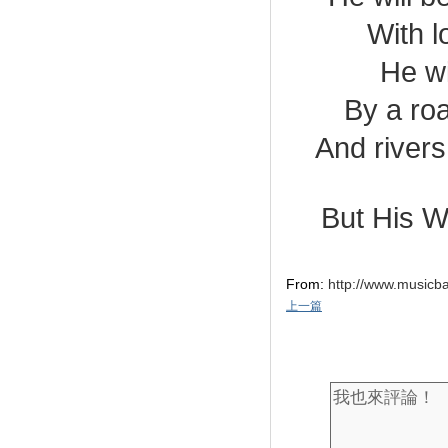
With l
He wi
By a roa
And rivers
But His Wo
From:
http://www.musicb
上一篇