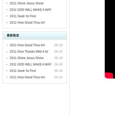
rt
2011 Shine Jesus Shine
2011 GOD WILL MAKE A WAY
2011 Seek Ye First
2011 How Great Thou Art
最新報道
2011 How Great Thou Art
06-18
2011 Give Thanks With A Gr
06-18
2011 Shine Jesus Shine
06-18
2011 GOD WILL MAKE A WAY
06-18
2011 Seek Ye First
06-18
2011 How Great Thou Art
04-24