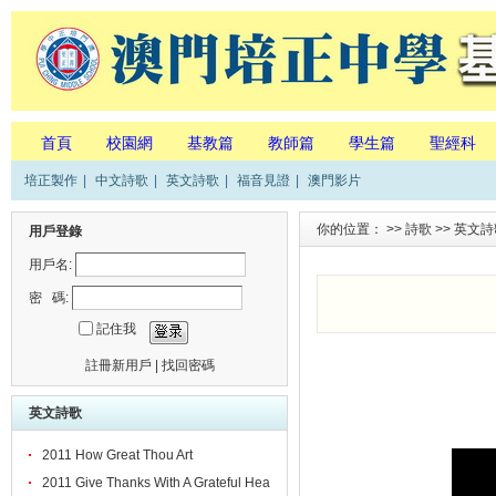
首頁
校園網
基教篇
教師篇
學生篇
聖經科
培正製作
|
中文詩歌
|
英文詩歌
|
福音見證
|
澳門影片
你的位置： >>
詩歌
>>
英文詩
用戶登錄
用戶名:
密 碼:
記住我
註冊新用戶
|
找回密碼
英文詩歌
2011 How Great Thou Art
2011 Give Thanks With A Grateful Hea