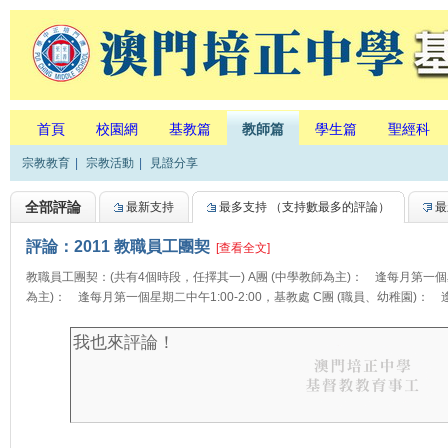
首頁
校園網
基教篇
教師篇
學生篇
聖經科
宗教教育
|
宗教活動
|
見證分享
全部評論
最新支持
最多支持
（支持數最多的評論）
最
評論：2011 教職員工團契
[查看全文]
教職員工團契：(共有4個時段，任擇其一) A團 (中學教師為主)： 逢每月第一個星期
為主)： 逢每月第一個星期二中午1:00-2:00，基教處 C團 (職員、幼稚園)： 