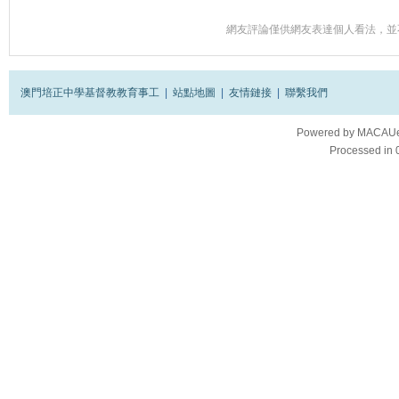
網友評論僅供網友表達個人看法，並
澳門培正中學基督教教育事工
|
站點地圖
|
友情鏈接
|
聯繫我們
Powered by
MACAUes
Processed in 