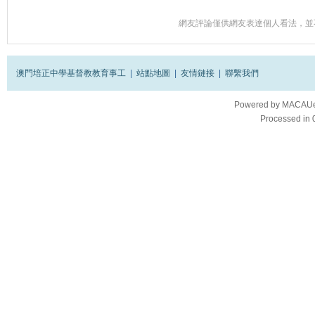
網友評論僅供網友表達個人看法，並
澳門培正中學基督教教育事工
|
站點地圖
|
友情鏈接
|
聯繫我們
Powered by
MACAUes
Processed in 