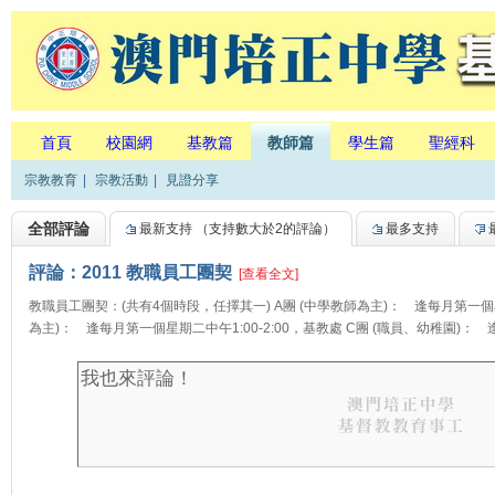
首頁
校園網
基教篇
教師篇
學生篇
聖經科
宗教教育
|
宗教活動
|
見證分享
全部評論
最新支持
（支持數大於2的評論）
最多支持
評論：2011 教職員工團契
[查看全文]
教職員工團契：(共有4個時段，任擇其一) A團 (中學教師為主)： 逢每月第一個星期
為主)： 逢每月第一個星期二中午1:00-2:00，基教處 C團 (職員、幼稚園)： 